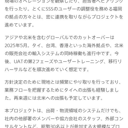
現場のオペレーションを観察したり、担当者へヒアリング
を行ったり。とくにSSSのユーザーの調整役を務める福岡
の拠点の方々とは、密に連携を取りながらプロジェクトを
進めています。
アジアや北米を含むグローバルでのカットオーバーは
2025年5月。タイ、台湾、香港といった海外拠点や、北米
の販売会社の輸入システムの同時稼働も進行中です。今
後、UATの第2フェーズやユーザートレーニング、移行リ
ハーサルなどを順次進めていく想定です。
方針決定のために現地とは頻繁にやり取りを行っており、
業務フローを把握するためにタイへの出張も経験しまし
た。再来週には北米への出張も予定しています。
本プロジェクトは、出荷・物流領域のシステムだけでも、
社内の他部署のメンバーや協力会社のスタッフ、外部コン
サルタントなど、総勢30名以上が参加する大規模なプロ