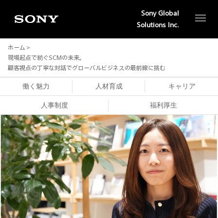
Sony Global
Solutions Inc.
ホーム
現場起点で紡ぐSCMの未来。
顧客視点の丁寧な対話でグローバルビジネスの最前線に挑む
働く魅力
人材育成
キャリア
人事制度
福利厚生