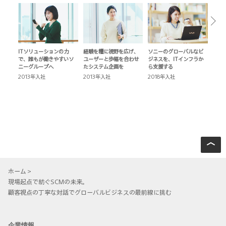
ITソリューションの力
経験を糧に視野を広げ、
ソニーのグローバルなビ
新
で、誰もが働きやすいソ
ユーザーと歩幅を合わせ
ジネスを、ITインフラか
の
ニーグループへ
たシステム企画を
ら支援する
イ
2013年入社
2013年入社
2018年入社
2
ホーム
現場起点で紡ぐSCMの未来。
顧客視点の丁寧な対話でグローバルビジネスの最前線に挑む
企業情報