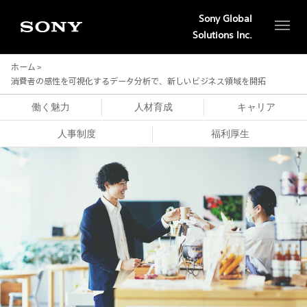
Sony Global
Solutions Inc.
ホーム
消費者の感性を可視化するデータ分析で、
新しいビジネス領域を開拓
働く魅力
人材育成
キャリア
人事制度
福利厚生