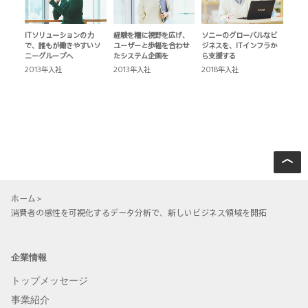
ITソリューションの力
経験を糧に視野を広げ、
ソニーのグローバルなビ
新
で、誰もが働きやすいソ
ユーザーと歩幅を合わせ
ジネスを、ITインフラか
の
ニーグループへ
たシステム企画を
ら支援する
イ
2013年入社
2013年入社
2018年入社
2
ホーム
消費者の感性を可視化するデータ分析で、
新しいビジネス領域を開拓
企業情報
トップメッセージ
事業紹介