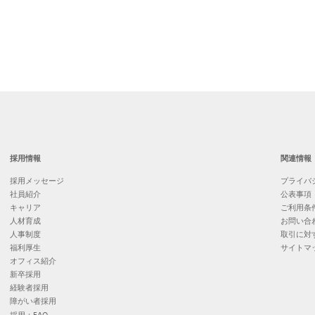
採用情報
関連情報
採用メッセージ
プライバ
社員紹介
公表事項
キャリア
ご利用条
人材育成
お問い合
人事制度
取引に対
福利厚生
サイトマ
オフィス紹介
新卒採用
経験者採用
障がい者採用
採用：FAQ