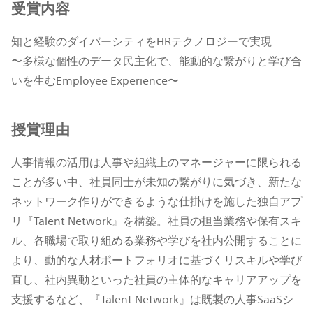
受賞内容
知と経験のダイバーシティをHRテクノロジーで実現
〜多様な個性のデータ民主化で、能動的な繋がりと学び合
いを生むEmployee Experience〜
授賞理由
⼈事情報の活⽤は⼈事や組織上のマネージャーに限られる
ことが多い中、社員同⼠が未知の繋がりに気づき、新たな
ネットワーク作りができるような仕掛けを施した独⾃アプ
リ『Talent Network』を構築。社員の担当業務や保有スキ
ル、各職場で取り組める業務や学びを社内公開することに
より、動的な⼈材ポートフォリオに基づくリスキルや学び
直し、社内異動といった社員の主体的なキャリアアップを
⽀援するなど、『Talent Network』は既製の⼈事SaaSシ